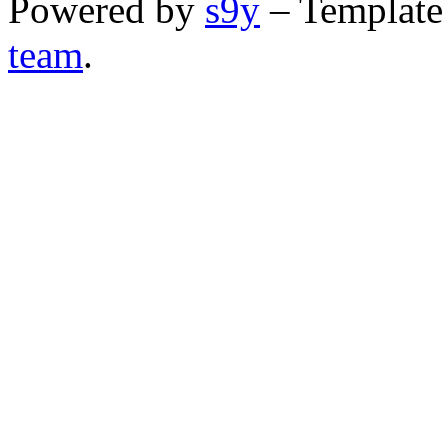
Powered by
s9y
– Template
team
.